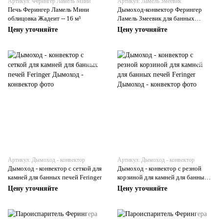
Артикул: Ферингер Ламель Мини
Артикул: Ламель Змеевик
Печь Ферингер Ламель Мини
Дымоход-конвектор Ферингер
облицовка Жадеит -- 16 м³
Ламель Змеевик для банных
печей Feringer
Цену уточняйте
Цену уточняйте
Артикул: Дымоход - конвектор
Артикул: Дымоход - конвектор
Дымоход - конвектор с сеткой для
Дымоход - конвектор с резной
камней для банных печей Feringer
корзиной для камней для банных
печей Feringer
Цену уточняйте
Цену уточняйте