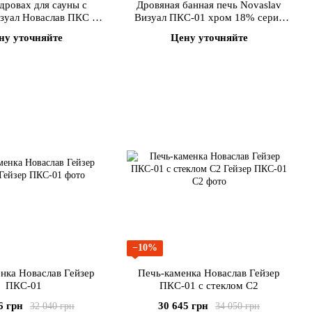
дровах для сауны с
Дровяная банная печь Novaslav
зуал Новаслав ПКС 04
Визуал ПКС-01 хром 18% серия
о стеклом 310х310 мм
"Профи"
ну уточняйте
Цену уточняйте
−10%
нка Новаслав Гейзер
Печь-каменка Новаслав Гейзер
ПКС-01
ПКС-01 с стеклом С2
6 грн
30 645 грн
32 040 грн
34 050 грн