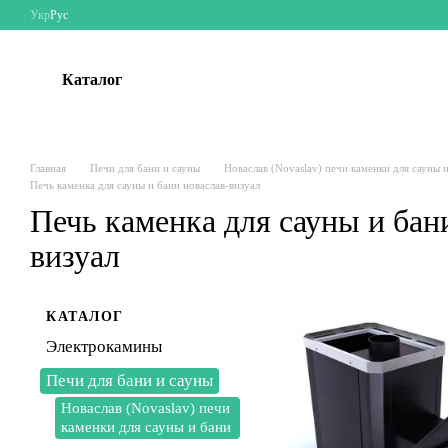
Перейти к основному контенту
Укр
Рус
Каталог
Главная
Печи для бани и сауны
Новаслав (Novaslav) печи каменки для сауны 
Печь каменка для сауны и бани новаслав-визуал
Печь каменка для сауны и бан
визуал
КАТАЛОГ
Электрокамины
Печи для бани и сауны
Новаслав (Novaslav) печи
каменки для сауны и бани