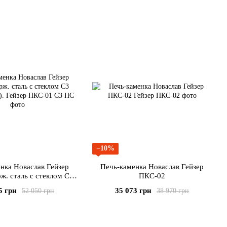
−10%
нка Новаслав Гейзер
Печь-каменка Новаслав Гейзер
ж. сталь с стеклом С3
ПКС-02
310х310 мм).
5 грн
35 073 грн
52 050 грн
38 970 грн