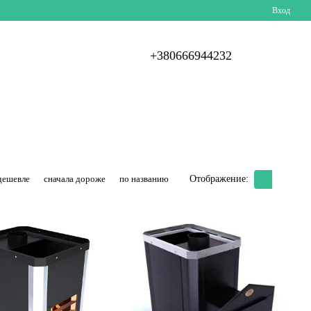
Вход
+380666944232
дешевле
сначала дороже
по названию
Отображение: