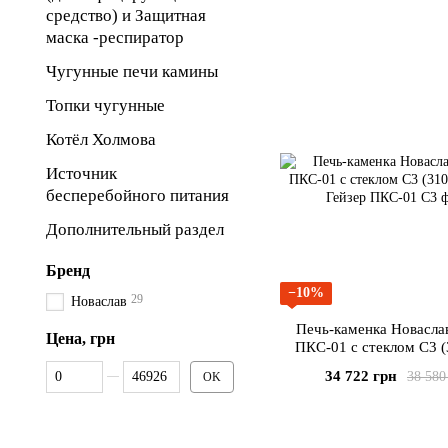
средство) и Защитная
маска -респиратор
Чугунные печи камины
Топки чугунные
Котёл Холмова
Источник
бесперебойного питания
Дополнительный раздел
Бренд
−10%
29
Новаслав
Печь-каменка Новасла
Цена, грн
ПКС-01 с стеклом С3 (310х310
мм).
От Цена, грн
До Цена, грн
34 722 грн
38 580
OK