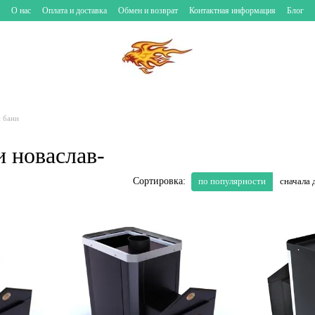
О нас
Оплата и доставка
Обмен и возврат
Контактная информация
Блог
и бани
и новаслав-
по популярности
сначала 
Сортировка: