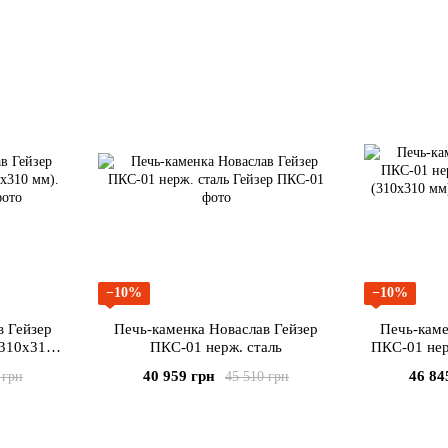
−10%
−10%
в Гейзер
Печь-каменка Новаслав Гейзер
Печь-каме
ПКС-01 нерж. сталь
ПКС-01 нер
(
40 959 грн
46 84
 грн
45 510 грн