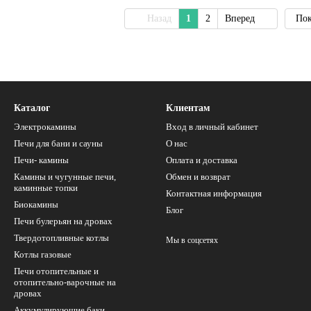
Назад
1
2
Вперед
Пок
Каталог
Клиентам
Электрокамины
Вход в личный кабинет
Печи для бани и сауны
О нас
Печи- камины
Оплата и доставка
Камины и чугунные печи,
Обмен и возврат
каминные топки
Контактная информация
Биокамины
Блог
Печи булерьян на дровах
Твердотопливные котлы
Мы в соцсетях
Котлы газовые
Печи отопительные и
отопительно-варочные на
дровах
Аккумулирующие баки