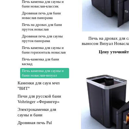
Печь каменка для сауны и
бани новаслав-классик
Дровяная печь для бани
новаслав панорама
Печь на дровах для бани
пруток новаслав
Дровяная печь для сауны
Печь на дровах для с
пруток-панорама
выносом Визуал Новасл
Печь каменка для сауны и
Цену уточняйт
бани горизонталь новаслав
Печь-каменка для бани
каскад
Печь каменка для сауны и
бани новаслав-визуал
Каменки для саун мчп
"ВИТ"
Печи для русской бани
Vohringer «Ферингер»
Электрокаменки для
сауны и бани
Дровяная печь Pal