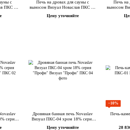
ауны с
Печь на дровах для сауны с
Печь на 
ав ПКС 04
выносом Визуал Новаслав ПКС 04
выносом Ви
0х200 мм
-Кожух с нерж.встав.
-Дверца с
е
Цену уточняйте
Це
−10%
Novaslav
Дровяная банная печь Novaslav
Печь-каме
8% серия
Визуал ПКС-04 хром 18% серия
"Профи"
е
Цену уточняйте
28 83