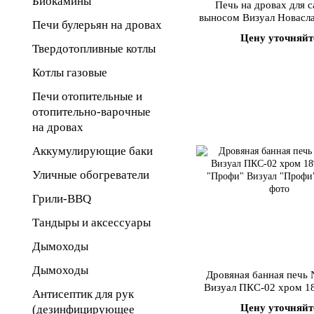
Биокамины
Печь на дровах для с
выносом Визуал Новасл
Печи булерьян на дровах
-Дверца со стеклом 20
Цену уточняйт
Твердотопливные котлы
Котлы газовые
Печи отопительные и
отопительно-варочные
на дровах
Аккумулирующие баки
Уличные обогреватели
Грили-BBQ
Тандыры и аксессуары
Дымоходы
Дымоходы
Дровяная банная печь 
Визуал ПКС-02 хром 1
Антисептик для рук
"Профи"
Цену уточняйт
(дезинфицирующее