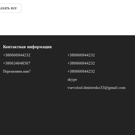
азать все
Контактная информация
+380666944232
+380666944232
+380634048507
+380666944232
+380666944232
Перезвонить вам?
skype
vsevolod.dmitrenko33@gmail.com