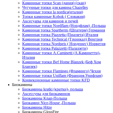
Каминные топки Scan (дания) (скан)
Чугунные топки для камина Chazelles
Каминные топки la nordica(италия)
Топки каминные Kobok ( Словакия)
Аксесуары для каминов и печей
Каминные топки Nordflam (Нордфлам) -Польша
Каминная топка Spartherm (Шпатерм) Германия
Каминная топка Piazzetta (Пиаззета) Италия
Каминная топка Technical (Тэхникал) Венгрия
Каминная топка Nordpeis ( Нордпиес) Норвегия
Каминная топка Palazzetti (Палаззети)
Каминные топки A.Caminetti (А.Каминетти)-
Италия
Каминные топки Bef Home Blanzek (Беф Хом
Бланзек)
Каминные топки Flamingo (Фламинго) Чехия
Каминные топки Uniflam (Франция-Унифлам)
Конвекционные каминные топки KFD
Биокамины
Биокамины kratki (кратки)- польша
Аксессуры для биокаминов
Биокамины Knap-Польша
Биокамин Nice-House -Польша
Биокамины Hitze
Биокамины GlossFire