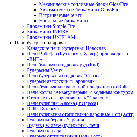
Механические топливные блоки GlossFire
Автоматические биокамины GlossFire
Встраиваемые очаги
Напольные биокамины
Биокамины Simple Fire
Биокамины INFIRE
Биокамины UNIFLAM
Печи булерьян на дровах
Канадские печи (булеряны) Новослав
Печи Bullerjan (Буллерьян,Буллер) производства
«ВИТ»
Печь булерьян на дровах руд (Rud)
Булерьяны Vesuvi
Печи булерьяны на дровах "Canada"
Булерьян авторский "Паровозик"
Печи-булерьяны с варочной поверхностью Buller
Печи-котлы "Аквабуллерьян" с водяным контуром
Отопительно-варочная печь "Сварог м"
Печи булеряны Аляска ( г.Одесса)
Bullik Булерьян
Печи булерьяны отопительно варочные Hott (Хотт)
Булерьяны буран - Украина
Видзев ( widzew) булерьяны , печи
Булерьян канада
Булерьян отопительный Hott (Хотт)