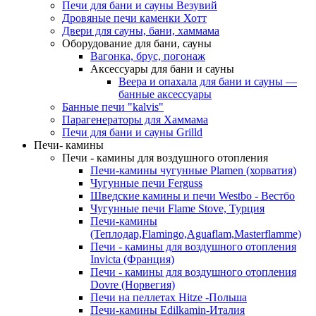
Печи для бани и сауны Везувий
Дровяные печи каменки Хотт
Двери для сауны, бани, хаммама
Оборудование для бани, сауны
Вагонка, брус, погонаж
Аксессуары для бани и сауны
Веера и опахала для бани и сауны —
банные аксессуары
Банные печи "kalvis"
Парагенераторы для Хаммама
Печи для бани и сауны Grilld
Печи- камины
Печи - камины для воздушного отопления
Печи-камины чугунные Plamen (хорватия)
Чугунные печи Ferguss
Шведские камины и печи Westbo - Вестбо
Чугунные печи Flame Stove, Турция
Печи-камины
(Теплодар,Flamingo,Aguaflam,Masterflamme)
Печи - камины для воздушного отопления
Invicta (Франция)
Печи - камины для воздушного отопления
Dovre (Норвегия)
Печи на пеллетах Hitze -Польша
Печи-камины Edilkamin-Италия