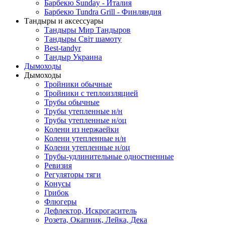
Барбекю Sunday - Италия
Барбекю Tundra Grill - Финляндия
Тандыры и аксессуары
Тандыры Мир Тандыров
Тандыры Світ шамоту
Best-tandyr
Тандыр Украина
Дымоходы
Дымоходы
Тройники обычные
Тройники с теплоизляцией
Трубы обычные
Трубы утепленные н/н
Трубы утепленные н/оц
Колени из нержаейки
Колени утепленные н/н
Колени утепленные н/оц
Трубы-удлинительные одностненные
Ревизия
Регуляторы тяги
Конусы
Грибок
Флюгеры
Дефлектор, Искрогаситель
Розета, Окапник, Лейка, Дека