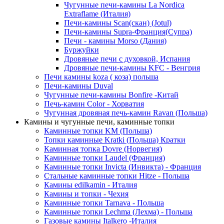
Чугунные печи-камины La Nordica
Extraflame (Италия)
Печи-камины Scan(скан) (Jotul)
Печи-камины Supra-Франция(Супра)
Печи - камины Morso (Дания)
Буржуйки
Дровяные печи с духовкой, Испания
Дровяные печи-камины KFC - Венгрия
Печи камины koza ( коза) польша
Печи-камины Duval
Чугунные печи-камины Bonfire -Китай
Печь-камин Color - Хорватия
Чугунная дровяная печь-камин Ravan (Польша)
Камины и чугунные печи, каминные топки
Каминные топки KM (Польша)
Топки каминные Kratki (Польша) Кратки
Каминная топка Dovre (Норвегия)
Каминные топки Laudel (Франция)
Каминные топки Invicta (Инвикта) - Франция
Стальные каминные топки Hitze - Польша
Камины edilkamin - Италия
Камины и топки - Чехия
Каминные топки Tarnava - Польша
Каминные топки Lechma (Лехма) - Польша
Газовые камины Italkero -Италия