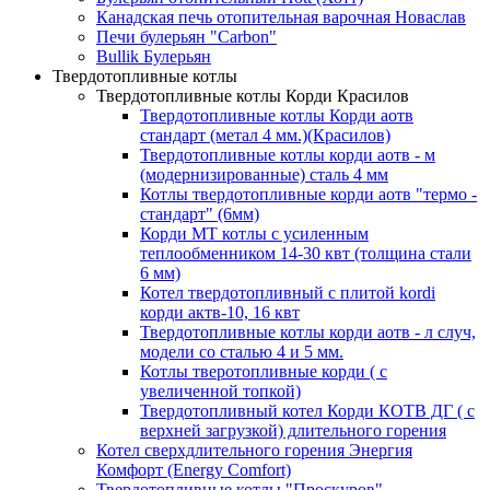
Канадская печь отопительная варочная Новаслав
Печи булерьян "Carbon"
Bullik Булерьян
Твердотопливные котлы
Твердотопливные котлы Корди Красилов
Твердотопливные котлы Корди аотв
стандарт (метал 4 мм.)(Красилов)
Твердотопливные котлы корди аотв - м
(модернизированные) сталь 4 мм
Котлы твердотопливные корди аотв "термо -
cтандарт" (6мм)
Корди МТ котлы с усиленным
теплообменником 14-30 квт (толщина стали
6 мм)
Котел твердотопливный с плитой kordi
корди актв-10, 16 квт
Твердотопливные котлы корди аотв - л случ,
модели со сталью 4 и 5 мм.
Котлы тверотопливные корди ( с
увеличенной топкой)
Твердотопливный котел Корди КОТВ ДГ ( с
верхней загрузкой) длительного горения
Котел сверхдлительного горения Энергия
Комфорт (Energy Comfort)
Твердотопливные котлы "Проскуров"