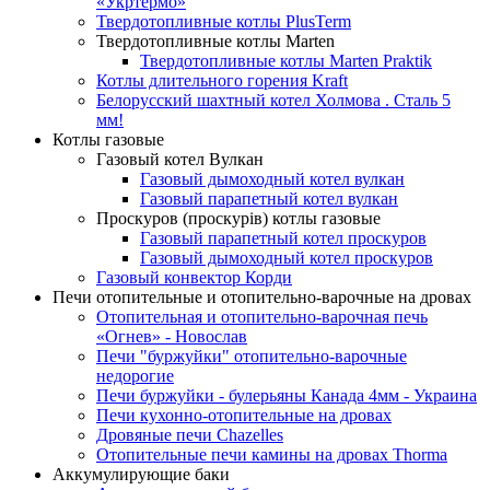
«Укртермо»
Твердотопливные котлы PlusTerm
Твердотопливные котлы Marten
Твердотопливные котлы Marten Praktik
Котлы длительного горения Kraft
Белорусский шахтный котел Холмова . Сталь 5
мм!
Котлы газовые
Газовый котел Вулкан
Газовый дымоходный котел вулкан
Газовый парапетный котел вулкан
Проскуров (проскурiв) котлы газовые
Газовый парапетный котел проскуров
Газовый дымоходный котел проскуров
Газовый конвектор Корди
Печи отопительные и отопительно-варочные на дровах
Отопительная и отопительно-варочная печь
«Огнев» - Новослав
Печи "буржуйки" отопительно-варочные
недорогие
Печи буржуйки - булерьяны Канада 4мм - Украина
Печи кухонно-отопительные на дровах
Дровяные печи Chazelles
Отопительные печи камины на дровах Thorma
Аккумулирующие баки