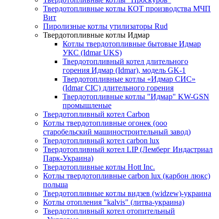
Твердотопливные котлы КОТ производства МЧП
Вит
Пиролизные котлы утилизаторы Rud
Твердотопливные котлы Идмар
Котлы твердотопливные бытовые Идмар
УКС (Idmar UKS)
Твердотопливный котел длительного
горения Идмар (Idmar), модель GK-1
Твердотопливные котлы «Идмар СИС»
(Idmar CIC) длительного горения
Твердотопливные котлы "Идмар" KW-GSN
промышленые
Твердотопливный котел Carbon
Котлы твердотопливные огонек (ооо
старобельский машиностроительный завод)
Твердотопливный котел carbon lux
Твердотопливный котел LIP (Лемберг Индастриал
Парк-Украина)
Твердотопливные котлы Hott Inc.
Котлы твердотопливные carbon lux (карбон люкс)
польша
Твердотопливные котлы видзев (widzew)-украина
Котлы отопления "kalvis" (литва-украина)
Твердотопливный котел отопительный