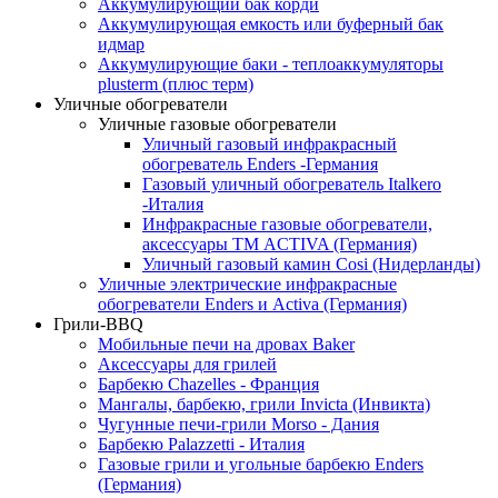
Аккумулирующий бак корди
Аккумулирующая емкость или буферный бак
идмар
Аккумулирующие баки - теплоаккумуляторы
plusterm (плюс терм)
Уличные обогреватели
Уличные газовые обогреватели
Уличный газовый инфракрасный
обогреватель Enders -Германия
Газовый уличный обогреватель Italkero
-Италия
Инфракрасные газовые обогреватели,
аксессуары ТМ ACTIVA (Германия)
Уличный газовый камин Cosi (Нидерланды)
Уличные электрические инфракрасные
обогреватели Enders и Activa (Германия)
Грили-BBQ
Мобильные печи на дровах Baker
Аксессуары для грилей
Барбекю Chazelles - Франция
Мангалы, барбекю, грили Invicta (Инвикта)
Чугунные печи-грили Morso - Дания
Барбекю Palazzetti - Италия
Газовые грили и угольные барбекю Enders
(Германия)