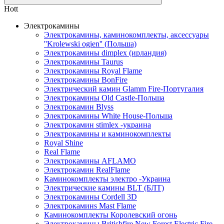
Hott
Электрокамины
Электрокамины, каминокомплекты, аксессуары
''Krolewski ogien'' (Польша)
Электрокамины dimplex (ирландия)
Электрокамины Taurus
Электрокамины Royal Flame
Электрокамины BonFire
Электрический камин Glamm Fire-Португалия
Электрокамины Old Castle-Польша
Электрокамин Blyss
Электрокамины White House-Польша
Электрокамин stimlex -украина
Электрокамины и каминокомплекты
Royal Shine
Real Flame
Электрокамины AFLAMO
Электрокамин RealFlame
Каминокомплекты электро -Украина
Электрические камины BLT (БЛТ)
Электрокамины Cordell 3D
Электрокаминs Mast Flame
Каминокомплекты Королевский огонь
Электрокамины Britishfire New Forest Electric Fire