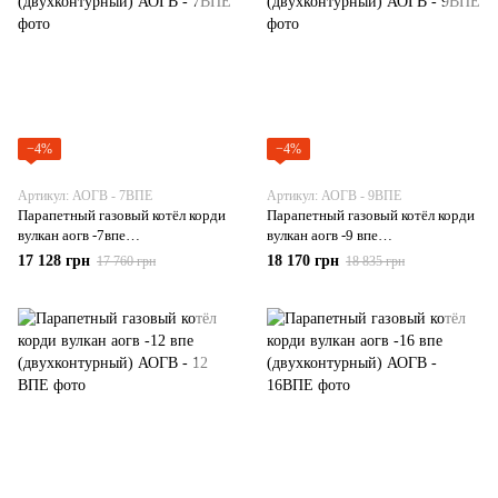
−4%
−4%
Артикул: АОГВ - 7ВПЕ
Артикул: АОГВ - 9ВПЕ
Парапетный газовый котёл корди
Парапетный газовый котёл корди
вулкан аогв -7впе
вулкан аогв -9 впе
(двухконтурный)
(двухконтурный)
17 128 грн
18 170 грн
17 760 грн
18 835 грн