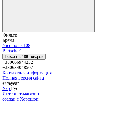
Фильтр
Бренд
Nice-house
108
Bartscher
1
Показать 109 товаров
+380666944232
+380634048507
Контактная информация
Полная версия сайта
© %year
Укр
Рус
Интернет-магазин
создан с Хорошоп