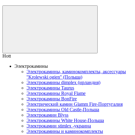
Hott
Электрокамины
Электрокамины, каминокомплекты, аксессуары
''Krolewski ogien'' (Польша)
Электрокамины dimplex (ирландия)
Электрокамины Taurus
Электрокамины Royal Flame
Электрокамины BonFire
Электрический камин Glamm Fire-Португалия
Электрокамины Old Castle-Польша
Электрокамин Blyss
Электрокамины White House-Польша
Электрокамин stimlex -украина
Электрокамины и каминокомплекты