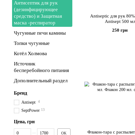
Антисептик для рук
(дезинфицирующее
средство) и Защитная
Antiseptic для рук 80
Antisept 500 м
маска -респиратор
250 грн
Чугунные печи камины
Топки чугунные
Котёл Холмова
Источник
бесперебойного питания
Дополнительный раздел
Бренд
4
Antisept
13
SeptPower
Цена, грн
От Цена, грн
До Цена, грн
Флакон-тара с распыли
OK