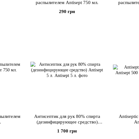
распылителем Antisept 750 мл.
распылите
290 грн
спылителем
Антисептик для рук 80% спирта
Antisepti
.
(дезинфицирующее средство)
An
Antisept 5 л.
1 700 грн