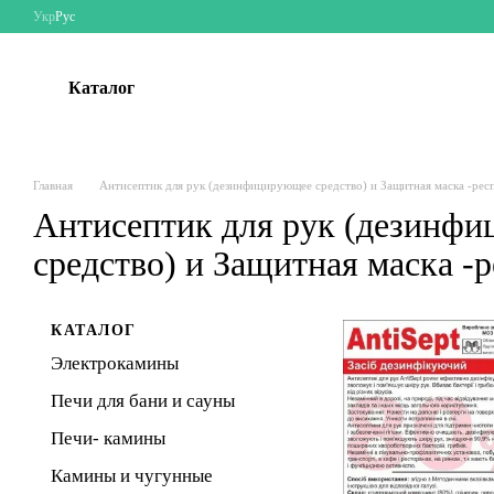
Перейти к основному контенту
Укр
Рус
Каталог
Главная
Антисептик для рук (дезинфицирующее средство) и Защитная маска -рес
Антисептик для рук (дезинф
средство) и Защитная маска -
КАТАЛОГ
Электрокамины
Печи для бани и сауны
Печи- камины
Камины и чугунные