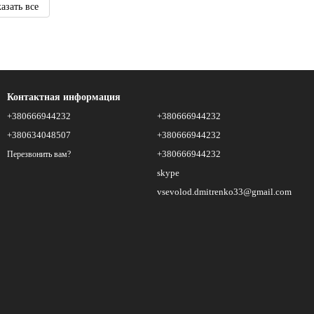
азать все
Контактная информация
+380666944232
+380666944232
+380634048507
+380666944232
+380666944232
Перезвонить вам?
skype
vsevolod.dmitrenko33@gmail.com