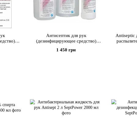
рук
Антисептик для рук
Antiseptic
едство)
(дезинфицирующее средство)
распылите
SeptPower 5 л.
1 450 грн