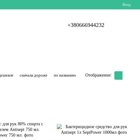
Вход
+380666944232
дешевле
сначала дороже
по названию
Отображение: