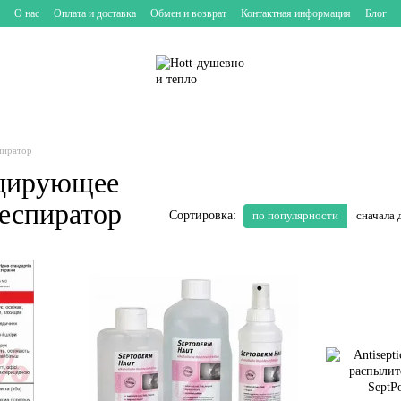
О нас
Оплата и доставка
Обмен и возврат
Контактная информация
Блог
пиратор
ицирующее
респиратор
по популярности
сначала 
Сортировка: