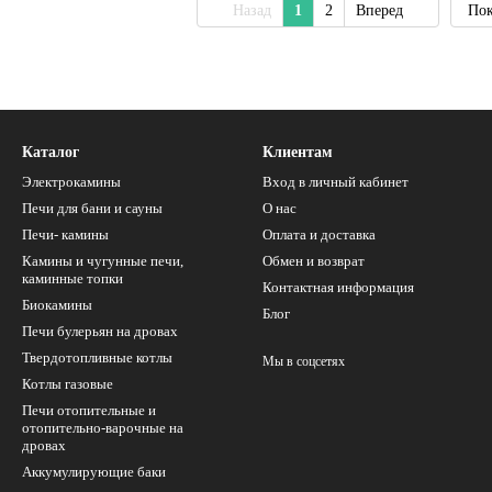
Назад
1
2
Вперед
Пок
Каталог
Клиентам
Электрокамины
Вход в личный кабинет
Печи для бани и сауны
О нас
Печи- камины
Оплата и доставка
Камины и чугунные печи,
Обмен и возврат
каминные топки
Контактная информация
Биокамины
Блог
Печи булерьян на дровах
Твердотопливные котлы
Мы в соцсетях
Котлы газовые
Печи отопительные и
отопительно-варочные на
дровах
Аккумулирующие баки