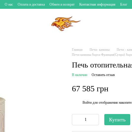
О нас
Оплата и доставка
Обмен и возврат
Контактная информация
Блог
Главная
Печи- камины
Печи - ка
Печи-камины Supra-Франция(Супра) Sup
Печь отопительная
В наличии
Оставить отзыв
67 585 грн
Войти
для отображения накопите
%
Купить