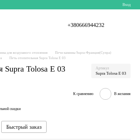
Вход
+380666944232
мины для воздушного отопления
Печи-камины Supra-Франция(Супра)
ra
Печь отопительная Supra Tolosa E 03
 Supra Tolosa E 03
Артикул
Supra Tolosa E 03
К сравнению
В желания
льной скидки
Быстрый заказ