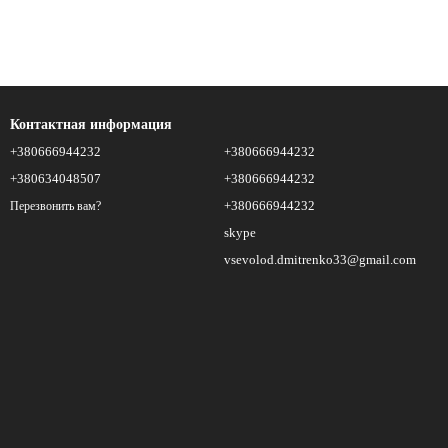
Контактная информация
+380666944232
+380666944232
+380634048507
+380666944232
+380666944232
Перезвонить вам?
skype
vsevolod.dmitrenko33@gmail.com