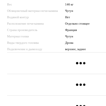
Вес
146 кг
Облицовочный материал печи-камина
Чугун
Водяной контур
Нет
Расположение печи-камина
Отдельно стоящее
Страна производитель
Франция
Материал топки
Чугун
Виды твердого топлива
Дрова
Подключение к дымоходу
верхнее, заднее