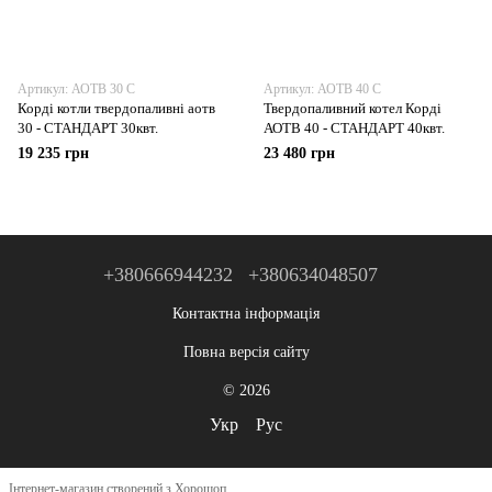
Артикул: АОТВ 30 С
Артикул: АОТВ 40 С
Корді котли твердопаливні аотв
Твердопаливний котел Корді
30 - СТАНДАРТ 30квт.
АОТВ 40 - СТАНДАРТ 40квт.
19 235 грн
23 480 грн
+380666944232
+380634048507
Контактна інформація
Повна версія сайту
© 2026
Укр
Рус
Інтернет-магазин створений з Хорошоп