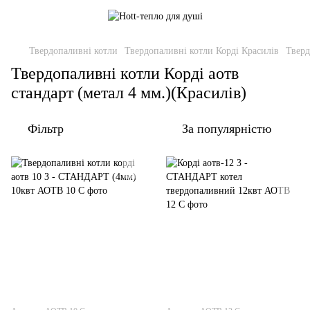
Твердопаливні котли
Твердопаливні котли Корді Красилів
Тверд
Твердопаливні котли Корді аотв
стандарт (метал 4 мм.)(Красилів)
Фільтр
За популярністю