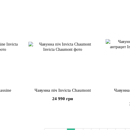
assine
Чавунна піч Invicta Chaumont
Чавунна 
24 990 грн