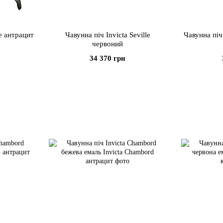
le антрацит
Чавунна піч Invicta Seville
Чавунна піч 
червоний
34 370 грн