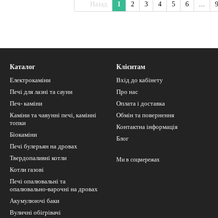
Назад
1
2
3
4
5
6
...
Каталог
Клієнтам
Електрокаміни
Вхід до кабінету
Печі для лазні та сауни
Про нас
Печ- каміни
Оплата і доставка
Каміни та чавунні печі, камінні
Обмін та повернення
топки
Контактна інформація
Біокаміни
Блог
Печі булерьян на дровах
Твердопаливні котли
Ми в соцмережах
Котли газові
Печі опалювальні та
опалювально-варочні на дровах
Акумулюючі баки
Вуличні обігрівачі