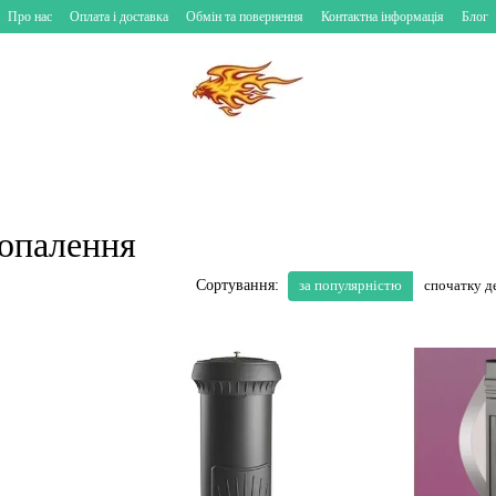
Про нас
Оплата і доставка
Обмін та повернення
Контактна інформація
Блог
 опалення
за популярністю
спочатку 
Сортування: