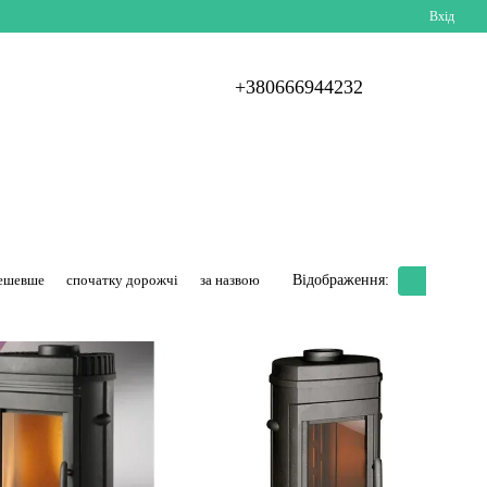
Вхід
+380666944232
дешевше
спочатку дорожчі
за назвою
Відображення: