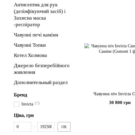
Антисептик для рук
(дезінфікуючий засіб) і
Захисна маска
-респіратор
Чавунні печі каміни
Чавунні Топки
Котел Холмова
Джерело безперебійного
живлення
Дополнительный раздел
Чавунна піч Invicta C
Бренд
30 800 грн
173
Invicta
Ціна, грн
Від Ціна, грн
До Ціна, грн
ОК