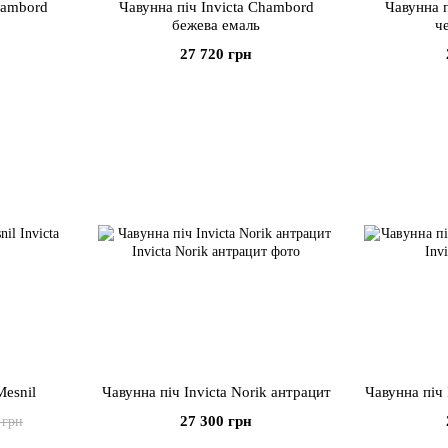
hambord
Чавунна піч Invicta Chambord
Чавунна п
бежева емаль
ч
27 720 грн
Mesnil
Чавунна піч Invicta Norik антрацит
Чавунна піч 
27 300 грн
 грн