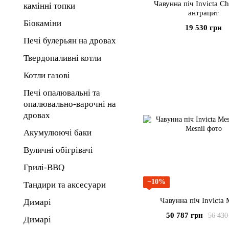
Чавунна піч Invicta C
камінні топки
антрацит
Біокаміни
19 530 грн
Печі булерьян на дровах
Твердопаливні котли
Котли газові
Печі опалювальні та
опалювально-варочні на
дровах
Акумулюючі баки
Вуличні обігрівачі
Грилі-BBQ
−10%
Тандири та аксесуари
Чавунна піч Invicta 
Димарі
50 787 грн
56 430
Димарі