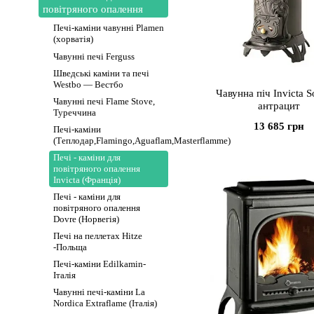
повітряного опалення
Печі-каміни чавунні Plamen
(хорватія)
Чавунні печі Ferguss
Шведські каміни та печі
Westbo — Вестбо
Чавунна піч Invicta S
Чавунні печі Flame Stove,
антрацит
Туреччина
13 685 грн
Печі-каміни
(Теплодар,Flamingo,Aguaflam,Masterflamme)
Печі - каміни для
повітряного опалення
Invicta (Франція)
Печі - каміни для
повітряного опалення
Dovre (Норвегія)
Печі на пеллетах Hitze
-Польща
Печі-каміни Edilkamin-
Італія
Чавунні печі-каміни La
Nordica Extraflame (Італія)