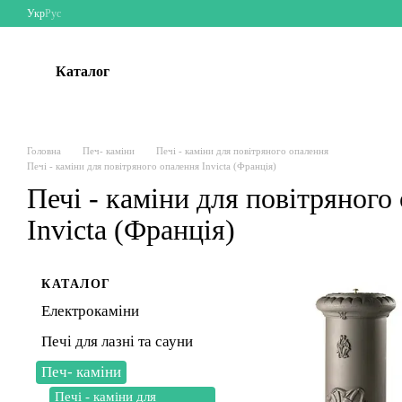
Перейти до основного контенту
Укр
Рус
Каталог
Головна
Печ- каміни
Печі - каміни для повітряного опалення
Печі - каміни для повітряного опалення Invicta (Франція)
Печі - каміни для повітряного
Invicta (Франція)
КАТАЛОГ
Електрокаміни
Печі для лазні та сауни
Печ- каміни
Печі - каміни для