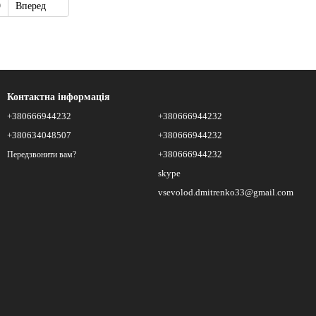
9
Вперед
Контактна інформація
+380666944232
+380666944232
+380634048507
+380666944232
+380666944232
Передзвонити вам?
skype
vsevolod.dmitrenko33@gmail.com