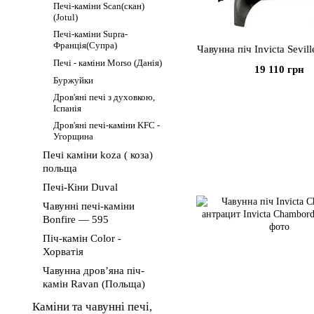
Печі-каміни Scan(скан)
(Jotul)
Печі-каміни Supra-
Франція(Супра)
Чавунна піч Invicta Sevil
Печі - каміни Morso (Данія)
19 110 грн
Буржуйки
Дров'яні печі з духовкою,
Іспанія
Дров'яні печі-каміни KFC -
Угорщина
Печі каміни koza ( коза)
польща
Печі-Кіни Duval
Чавунні печі-каміни
Bonfire — 595
Піч-камін Color -
Хорватія
Чавунна дров’яна піч-
камін Ravan (Польща)
Каміни та чавунні печі,