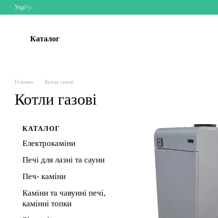
Перейти до основного контенту
Укр
Рус
Каталог
Головна
Котли газові
Котли газові
КАТАЛОГ
Електрокаміни
Печі для лазні та сауни
Печ- каміни
Каміни та чавунні печі,
камінні топки