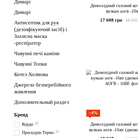
Димарі
Димохідний газовий кот
вулкан аогв -20
Димарі
17 608 грн
18 255
Антисептик для рук
(дезінфікуючий засіб) і
Захисна маска
-респіратор
Чавунні печі каміни
Чавунні Топки
Котел Холмова
Джерело безперебійного
живлення
Дополнительный раздел
−4%
Бренд
29
Димохідний газовий кот
Корди
вулкан аогв -16ве (двок
35
Проскурів-Термо