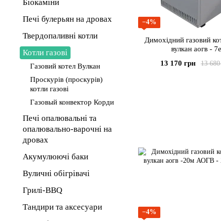
Біокаміни
Печі булерьян на дровах
−4%
Твердопаливні котли
Димохідний газовий кот
вулкан аогв - 7
Котли газові
13 170 грн
13 680
Газовий котел Вулкан
Проскурів (проскурів)
котли газові
Газовый конвектор Корди
Печі опалювальні та
опалювально-варочні на
дровах
Акумулюючі баки
Вуличні обігрівачі
Грилі-BBQ
Тандири та аксесуари
−4%