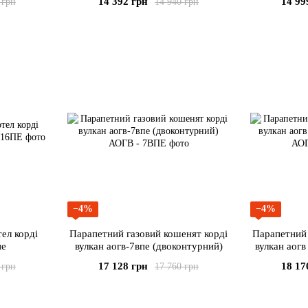
14 392 грн
14 99
 грн
14 940 грн
−4%
−4%
ел корді
Парапетний газовий кошенят корді
Парапетний 
пе
вулкан аогв-7впе (двоконтурний)
вулкан аогв
17 128 грн
18 17
 грн
17 760 грн