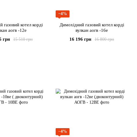
−4%
 газовий котел корді
Димохідний газовий котел корді
лкан аогв -12е
вулкан аогв -16е
5 грн
16 196 грн
15 510 грн
16 800 грн
−4%