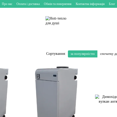
Про нас
Оплата і доставка
Обмін та повернення
Контактна інформація
Блог
за популярністю
спочатку 
Сортування: