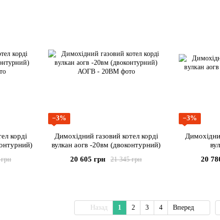
−3%
−3%
ел корді
Димохідний газовий котел корді
Димохідний
контурний)
вулкан аогв -20вм (двоконтурний)
вул
20 605 грн
20 78
 грн
21 345 грн
Назад
1
2
3
4
Вперед