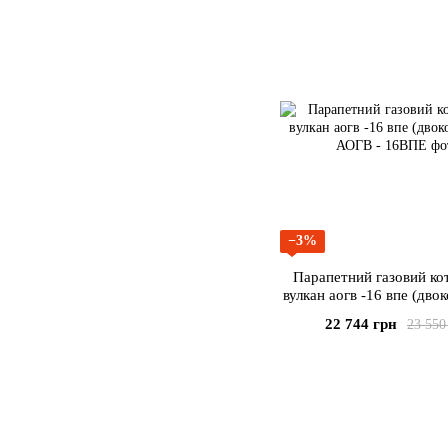
−3%
Парапетний газовий кот
вулкан аогв -16 впе (дво
22 744 грн
23 550