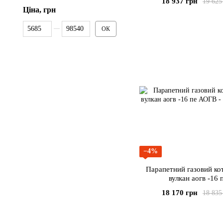
18 937 грн
19 625
Ціна, грн
Від Ціна, грн
До Ціна, грн
ОК
−4%
Парапетний газовий кот
вулкан аогв -16 
18 170 грн
18 835