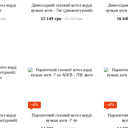
ел корді
Димохідний газовий котел корді
Димохідний
м
вулкан аогв - 7ве (двоконтурний)
вулкан аогв
15 149 грн
16 64
 грн
15 720 грн
−4%
−4%
ел корді
Парапетний газовий котел корді
Парапетний
онтурний)
вулкан аогв -7 пе
вул