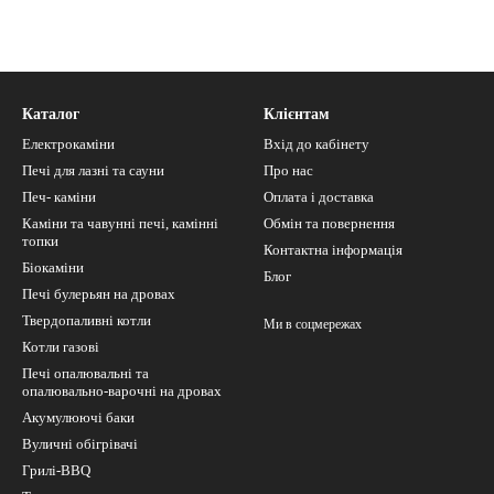
Каталог
Клієнтам
Електрокаміни
Вхід до кабінету
Печі для лазні та сауни
Про нас
Печ- каміни
Оплата і доставка
Каміни та чавунні печі, камінні
Обмін та повернення
топки
Контактна інформація
Біокаміни
Блог
Печі булерьян на дровах
Твердопаливні котли
Ми в соцмережах
Котли газові
Печі опалювальні та
опалювально-варочні на дровах
Акумулюючі баки
Вуличні обігрівачі
Грилі-BBQ