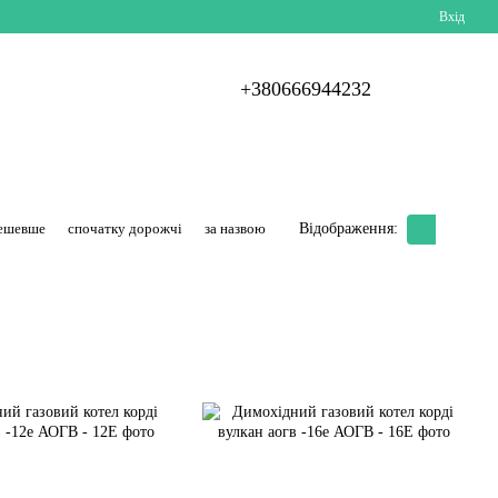
Вхід
+380666944232
дешевше
спочатку дорожчі
за назвою
Відображення: