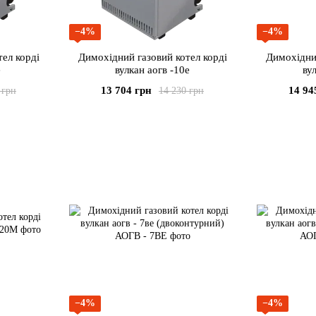
−4%
−4%
ел корді
Димохідний газовий котел корді
Димохідний
е
вулкан аогв -10е
ву
13 704 грн
14 94
 грн
14 230 грн
−4%
−4%