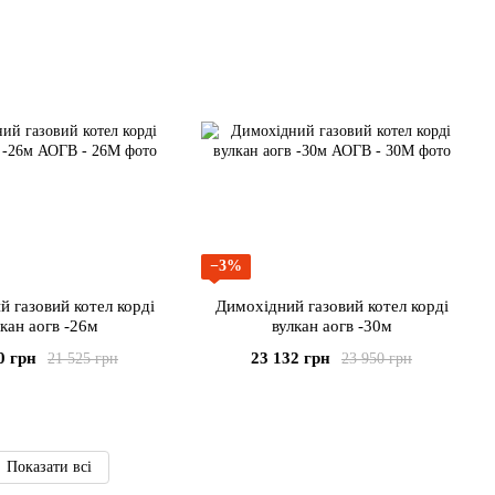
−3%
 газовий котел корді
Димохідний газовий котел корді
кан аогв -26м
вулкан аогв -30м
0 грн
23 132 грн
21 525 грн
23 950 грн
Показати всі