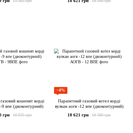
9 грн
18 621 грн
15 565 грн
19 300 грн
−4%
газовий кошенят корді
Парапетний газовий котел корді
 -9 впе (двоконтурний)
вулкан аогв -12 впе (двоконтурний)
0 грн
18 621 грн
18 835 грн
19 300 грн