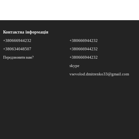
Контактна інформація
+380666944232
+380666944232
+380634048507
+380666944232
+380666944232
Передзвонити вам?
skype
vsevolod.dmitrenko33@gmail.com