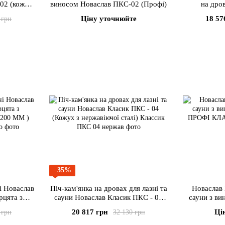
-02 (кожух
виносом Новаслав ПКС-02 (Профі)
на дро
лі)
Ціну уточнюйте
18 57
 грн
−35%
ні Новаслав
Піч-кам'янка на дровах для лазні та
Новаслав 
рцята з
сауни Новаслав Класик ПКС - 04
сауни з в
Х200 ММ )
(Кожух з нержавіючої сталі)
20 817 грн
Ці
 грн
32 130 грн