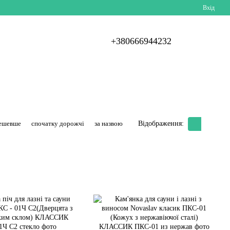
Вхід
+380666944232
дешевше
спочатку дорожчі
за назвою
Відображення: