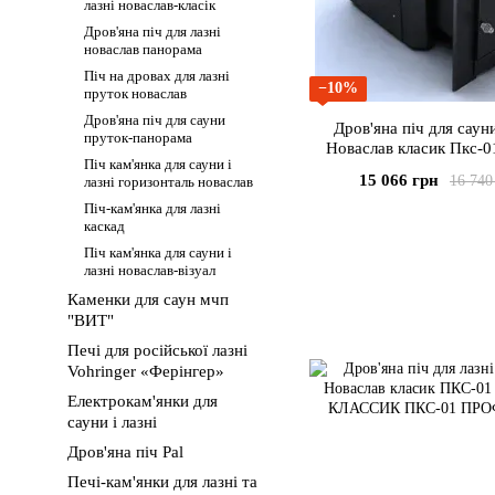
лазні новаслав-класік
Дров'яна піч для лазні
новаслав панорама
Піч на дровах для лазні
−10%
пруток новаслав
Дров'яна піч для сауни
Дров'яна піч для сауни
пруток-панорама
Новаслав класик Пкс-0
Піч кам'янка для сауни і
15 066 грн
16 740
лазні горизонталь новаслав
Піч-кам'янка для лазні
каскад
Піч кам'янка для сауни і
лазні новаслав-візуал
Каменки для саун мчп
"ВИТ"
Печі для російської лазні
Vohringer «Ферінгер»
Електрокам'янки для
сауни і лазні
Дров'яна піч Pal
Печі-кам'янки для лазні та