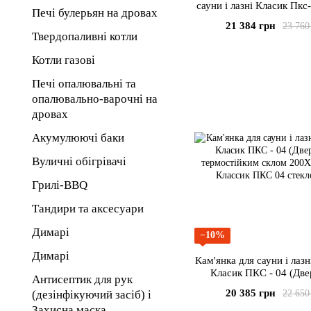
сауни і лазні Класик Пкс
Печі булерьян на дровах
з нержавіючої ста
21 384 грн
23 760
Твердопаливні котли
Котли газові
Печі опалювальні та
опалювально-варочні на
дровах
Акумулюючі баки
Вуличні обігрівачі
Грилі-BBQ
Тандири та аксесуари
Димарі
−10%
Димарі
Кам'янка для сауни і лаз
Класик ПКС - 04 (Две
Антисептик для рук
термостійким склом 200
20 385 грн
22 650
(дезінфікуючий засіб) і
Захисна маска