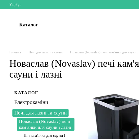
Перейти до основного контенту
Укр
Рус
Каталог
Головна
Печі для лазні та сауни
Новаслав (Novaslav) печі кам'янки для сауни і 
Новаслав (Novaslav) печі кам'
сауни і лазні
КАТАЛОГ
Електрокаміни
Печі для лазні та сауни
Новаслав (Novaslav) печі
кам'янки для сауни і лазні
Піч кам'янка для сауни і