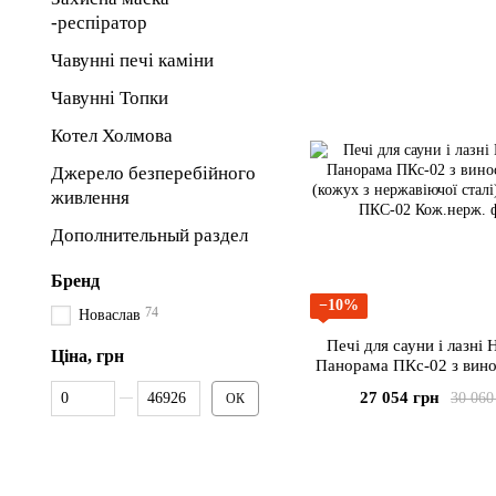
-респіратор
Чавунні печі каміни
Чавунні Топки
Котел Холмова
Джерело безперебійного
живлення
Дополнительный раздел
Бренд
−10%
74
Новаслав
Печі для сауни і лазні 
Ціна, грн
Панорама ПКс-02 з вин
(кожух з нержавіючої
Від Ціна, грн
До Ціна, грн
27 054 грн
30 060
ОК