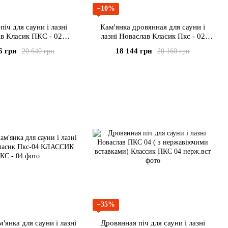
−10%
піч для сауни і лазні
Кам'янка дровянная для сауни і
в Класик ПКС - 02
лазні Новаслав Класик Пкс - 02
УХ З НЕРЖАВ.
(Дверцята з термостійким склом)
6 грн
18 144 грн
20 640 грн
20 160 грн
СТАВКАМИ)
−35%
'янка для сауни і лазні
Дровянная піч для сауни і лазні