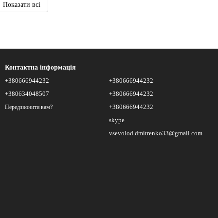
Показати всі
Контактна інформація
+380666944232
+380666944232
+380634048507
+380666944232
+380666944232
Передзвонити вам?
skype
vsevolod.dmitrenko33@gmail.com