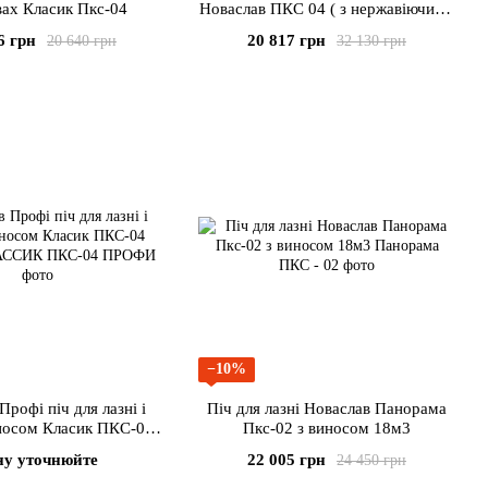
вах Класик Пкс-04
Новаслав ПКС 04 ( з нержавіючими
вставками)
6 грн
20 817 грн
20 640 грн
32 130 грн
−10%
Профі піч для лазні і
Піч для лазні Новаслав Панорама
иносом Класик ПКС-04
Пкс-02 з виносом 18м3
ПРОФІ
ну уточнюйте
22 005 грн
24 450 грн