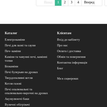
Назад
1
2
3
4
Вперед
Каталог
Клієнтам
Електрокаміни
Вхід до кабінету
Печі для лазні та сауни
Про нас
Печ- каміни
Оплата і доставка
Каміни та чавунні печі, камінні
Обмін та повернення
топки
Контактна інформація
Біокаміни
Блог
Печі булерьян на дровах
Твердопаливні котли
Ми в соцмережах
Котли газові
Печі опалювальні та
опалювально-варочні на дровах
Акумулюючі баки
Вуличні обігрівачі