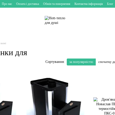
Про нас
Оплата і доставка
Обмін та повернення
Контактна інформація
Блог
лазні
янки для
за популярністю
спочатку 
Сортування: