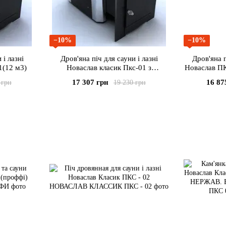
−10%
−10%
 і лазні
Дров'яна піч для сауни і лазні
Дров'яна п
1(12 м3)
Новаслав класик Пкс-01 з
Новаслав ПК
нержавіючими вставками(12 м3)
терм
17 307 грн
16 87
 грн
19 230 грн