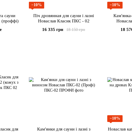
−10%
−10%
та сауни
Піч дровянная для сауни і лазні
Кам'янка-
 (проффі)
Новаслав Класик ПКС - 02
Новасла
(КОЖ
е
16 335 грн
18 57
18 150 грн
В
−10%
ласик для
Кам'янки для сауни і лазні з
Новаслав кам