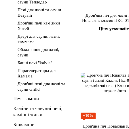
сауни Теплодар
Печі для лазні та сауни
Везувій
Дров'яна піч для лазні 
Новаслав класик ПКС-01
Дров'яні печі кам'янки
Хотей
Ціну уточнюйт
Двері для сауни, лазні,
хаммама
Обладнання для лазні,
сауни
Банні печі "kalvis"
Парагенераторы для
Хамама
Дров'яні печі для лазні та
сауни Grilld
Печ- каміни
Каміни та чавунні печі,
камінні топки
−10%
Біокаміни
Дров'яна піч Новаслав К