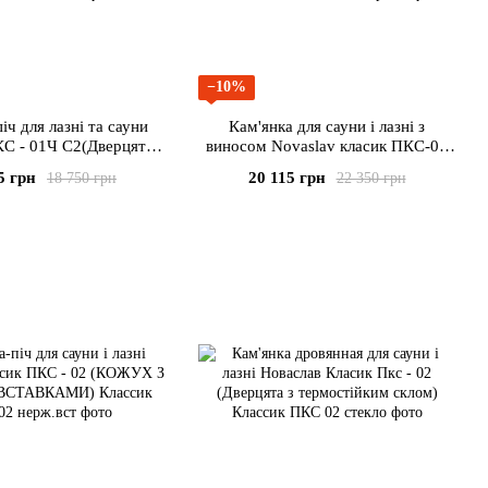
−10%
іч для лазні та сауни
Кам'янка для сауни і лазні з
С - 01Ч С2(Дверцята з
виносом Novaslav класик ПКС-01
остійким склом)
(Кожух з нержавіючої сталі)
5 грн
20 115 грн
18 750 грн
22 350 грн