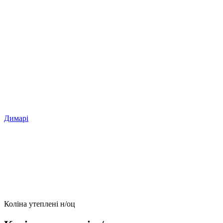
Димарі
Коліна утеплені н/оц