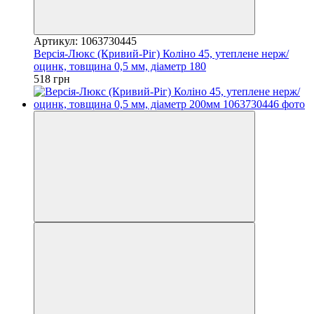
Артикул: 1063730445
Версія-Люкс (Кривий-Ріг) Коліно 45, утеплене нерж/
оцинк, товщина 0,5 мм, діаметр 180
518 грн