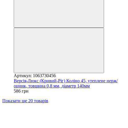
Артикул: 1063730456
Версія-Люкс (Кривий-Ріг) Коліно 45, утеплене нерж/
оцинк, товщина 0,8 мм, діаметр 140мм
586 грн
Показати ще 20 товарів