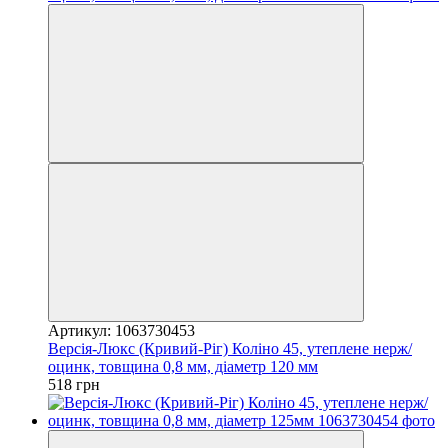
Артикул: 1063730453
Версія-Люкс (Кривий-Ріг) Коліно 45, утеплене нерж/
оцинк, товщина 0,8 мм, діаметр 120 мм
518 грн