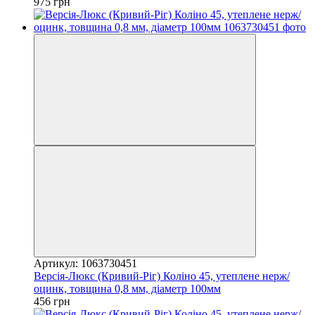
975 грн
Артикул: 1063730451
Версія-Люкс (Кривий-Ріг) Коліно 45, утеплене нерж/
оцинк, товщина 0,8 мм, діаметр 100мм
456 грн