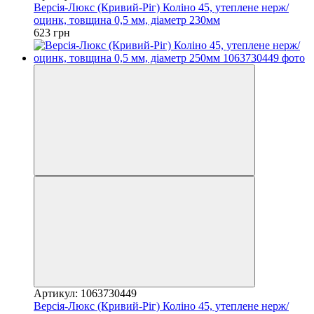
Версія-Люкс (Кривий-Ріг) Коліно 45, утеплене нерж/
оцинк, товщина 0,5 мм, діаметр 230мм
623 грн
Артикул: 1063730449
Версія-Люкс (Кривий-Ріг) Коліно 45, утеплене нерж/