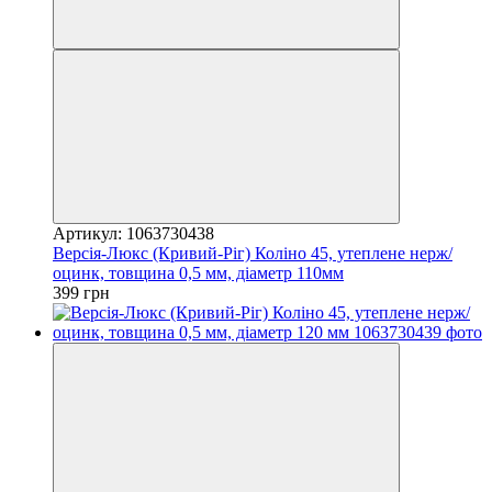
Артикул: 1063730438
Версія-Люкс (Кривий-Ріг) Коліно 45, утеплене нерж/
оцинк, товщина 0,5 мм, діаметр 110мм
399 грн