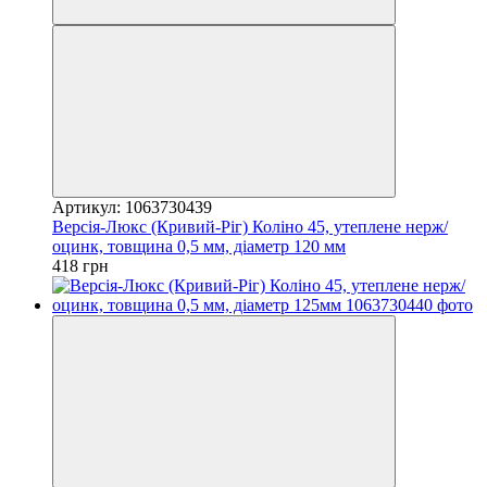
Артикул: 1063730439
Версія-Люкс (Кривий-Ріг) Коліно 45, утеплене нерж/
оцинк, товщина 0,5 мм, діаметр 120 мм
418 грн