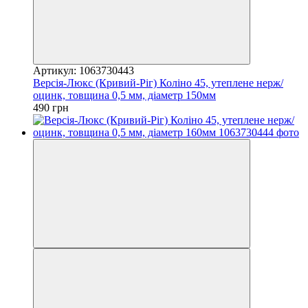
Артикул: 1063730443
Версія-Люкс (Кривий-Ріг) Коліно 45, утеплене нерж/
оцинк, товщина 0,5 мм, діаметр 150мм
490 грн