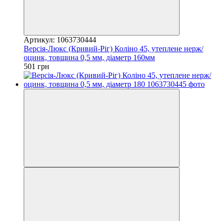
Артикул: 1063730444
Версія-Люкс (Кривий-Ріг) Коліно 45, утеплене нерж/
оцинк, товщина 0,5 мм, діаметр 160мм
501 грн