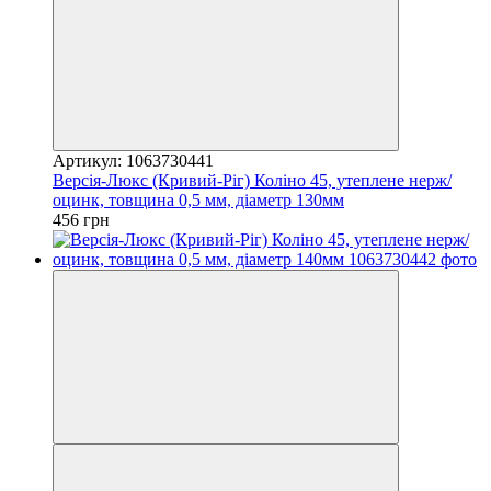
Артикул: 1063730441
Версія-Люкс (Кривий-Ріг) Коліно 45, утеплене нерж/
оцинк, товщина 0,5 мм, діаметр 130мм
456 грн