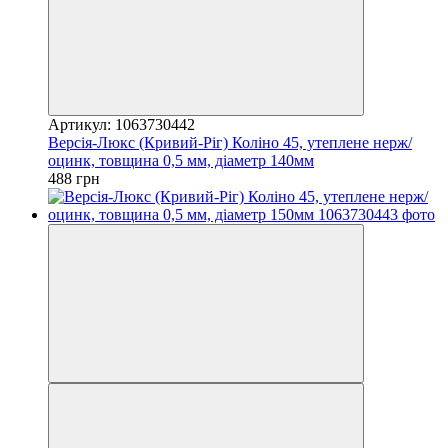
Артикул: 1063730442
Версія-Люкс (Кривий-Ріг) Коліно 45, утеплене нерж/
оцинк, товщина 0,5 мм, діаметр 140мм
488 грн