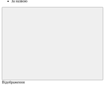
За назвою
Відображення