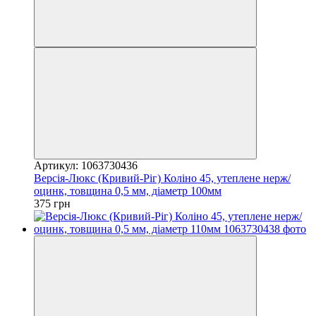
Артикул: 1063730436
Версія-Люкс (Кривий-Ріг) Коліно 45, утеплене нерж/
оцинк, товщина 0,5 мм, діаметр 100мм
375 грн