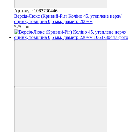
Артикул: 1063730446
Версія-Люкс (Кривий-Ріг) Коліно 45, утеплене нерж/
оцинк, товщина 0,5 мм, діаметр 200мм
525 грн