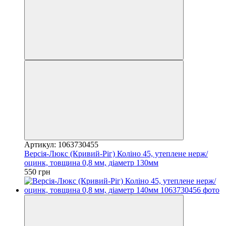
Артикул: 1063730455
Версія-Люкс (Кривий-Ріг) Коліно 45, утеплене нерж/
оцинк, товщина 0,8 мм, діаметр 130мм
550 грн