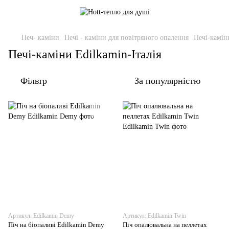
Печ- каміни
Печі - каміни для повітряного опалення
Печі-камін
Печі-каміни Edilkamin-Італія
Фільтр
За популярністю
Артикул: Edilkamin Demy
Артикул: Edilkamin Twin
Піч на біопаливі Edilkamin Demy
Піч опалювальна на пеллетах