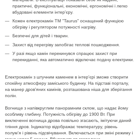
практичні, функціональні, економічні, ергономічні і легко
вбудовані елементи інтер'єру.
Кожен електрокамін ТМ "Taurus" оснащений функцією
обігріву і регулятором потужності нагріву.
Безпечні для дітей і тварин.
Захист від перегріву запобігає теплові пошкодження.
У разі якщо камін перекинувся спрацює захист при
перекиданні, яка автоматично відключає подачу електрики.
Електрокамін з штучним каменем в інтер'єрі зможе створити
спокійну атмосферу заміського будинку. На підставі порталу,
на манер дров'яних камінів, розташована ніша для зберігання
полін.
Вогнище з напівкруглим панорамним склом, що надає йому
особливу глибину. Потужність обігріву до 1900 Вт. При
виключенні вогнища дрова повільно згасають, імітуючи даний
тління дров. Індикатор відображає температуру, рівень
полум'я і рівень підсвічування. Включається при зміні режиму і
гасне через 5 секунд. Вбудовується зсередини.