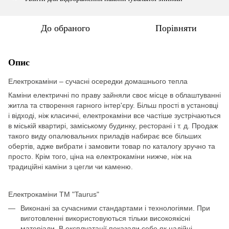
До обраного
Порівняти
Опис
Електрокаміни – сучасні осередки домашнього тепла
Каміни електричні по праву зайняли своє місце в облаштуванні
житла та створення гарного інтер'єру. Більш прості в установці
і відході, ніж класичні, електрокаміни все частіше зустрічаються
в міській квартирі, заміському будинку, ресторані і т. д. Продаж
такого виду опалювальних приладів набирає все більших
обертів, адже вибрати і замовити товар по каталогу зручно та
просто. Крім того, ціна на електрокаміни нижче, ніж на
традиційні каміни з цегли чи каменю.
Електрокаміни ТМ "Taurus"
Виконані за сучасними стандартами і технологіями. При
виготовленні використовуються тільки високоякісні
матеріали. В експлуатації показали себе як надійні,