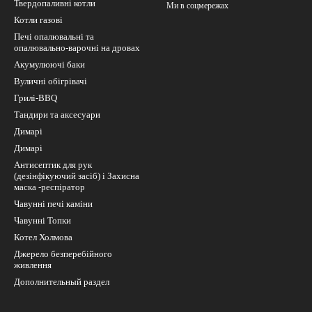
Твердопаливні котли
Ми в соцмережах
Котли газові
Печі опалювальні та
опалювально-варочні на дровах
Акумулюючі баки
Вуличні обігрівачі
Грилі-BBQ
Тандири та аксесуари
Димарі
Димарі
Антисептик для рук
(дезінфікуючий засіб) і Захисна
маска -респіратор
Чавунні печі каміни
Чавунні Топки
Котел Холмова
Джерело безперебійного
живлення
Дополнительный раздел