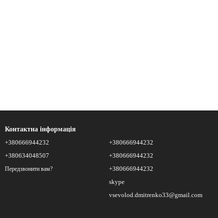
Контактна інформація
+380666944232
+380666944232
+380634048507
+380666944232
+380666944232
Передзвонити вам?
skype
vsevolod.dmitrenko33@gmail.com