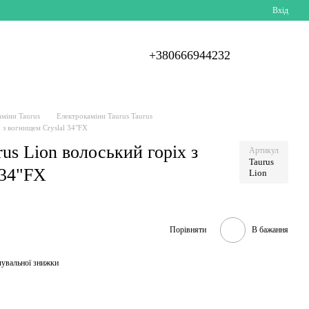
Вхід
+380666944232
аміни Taurus
Електрокаміни Taurus Taurus
 з вогнищем Cryslal 34"FX
us Lion волоський горіх з
Артикул
Taurus
 34"FX
Lion
Порівняти
В бажання
чувальної знижки