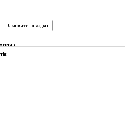
Замовити швидко
оментар
тія