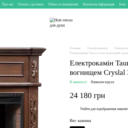
Про нас
Оплата і доставка
Обмін та повернення
Контактна інформація
Блог
Головна
Електрокаміни
Електрок
Електрокамін Taurus Lion волоський горіх
Електрокамін Taur
вогнищем Cryslal
В наявності
Написати відгук
24 180 грн
Увійти
для відображення накопи
%
Вес камина