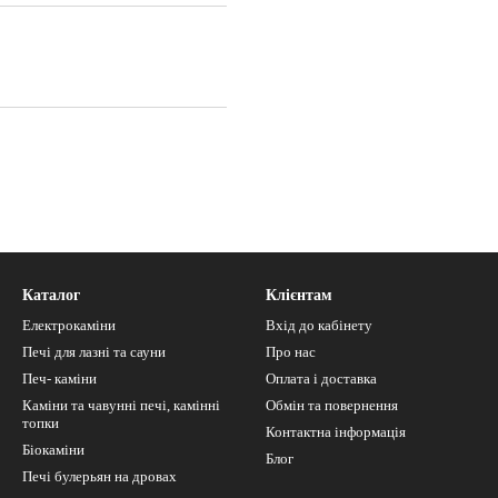
Каталог
Клієнтам
Електрокаміни
Вхід до кабінету
Печі для лазні та сауни
Про нас
Печ- каміни
Оплата і доставка
Каміни та чавунні печі, камінні
Обмін та повернення
топки
Контактна інформація
Біокаміни
Блог
Печі булерьян на дровах