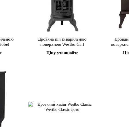
рильною
Дровяна піч із варильною
Дровяна
Nobel
поверхнею Westbo Carl
поверхнею
е
Ціну уточнюйте
Ці