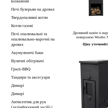
Біокаміни
Печі булерьян на дровах
Твердопаливні котли
Котли газові
Дровяний камін із ва
Печі опалювальні та
поверхнею Westbo 
опалювально-варочні на
дровах
Ціну уточнюйт
Акумулюючі баки
Вуличні обігрівачі
Грилі-BBQ
Тандири та аксесуари
Димарі
Димарі
Антисептик для рук
(дезінфікуючий засіб) і