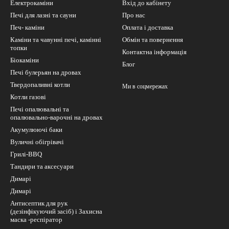
Електрокаміни
Вхід до кабінету
Печі для лазні та сауни
Про нас
Печ- каміни
Оплата і доставка
Каміни та чавунні печі, камінні
Обмін та повернення
топки
Контактна інформація
Біокаміни
Блог
Печі булерьян на дровах
Твердопаливні котли
Ми в соцмережах
Котли газові
Печі опалювальні та
опалювально-варочні на дровах
Акумулюючі баки
Вуличні обігрівачі
Грилі-BBQ
Тандири та аксесуари
Димарі
Димарі
Антисептик для рук
(дезінфікуючий засіб) і Захисна
маска -респіратор