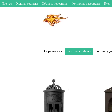
Про нас
Оплата і доставка
Обмін та повернення
Контактна інформація
Блог
за популярністю
спочатку 
Сортування: