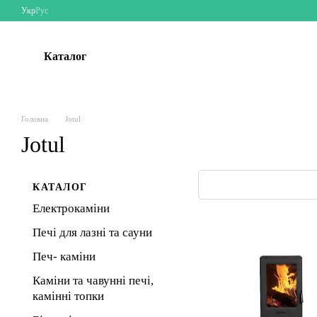
Перейти до основного контенту
Укр
Рус
Каталог
Головна
Jotul
Jotul
КАТАЛОГ
Електрокаміни
Печі для лазні та сауни
Печ- каміни
Каміни та чавунні печі,
камінні топки