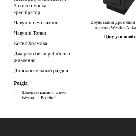
Захисна маска
-респіратор
Чавунні печі каміни
Вбудований дров'яний 
плитою Westbo Anka
Чавунні Топки
Ціну уточнюйт
Котел Холмова
Джерело безперебійного
живлення
Дополнительный раздел
Розділ
Шведські каміни та печі
6
Westbo — Вестбо