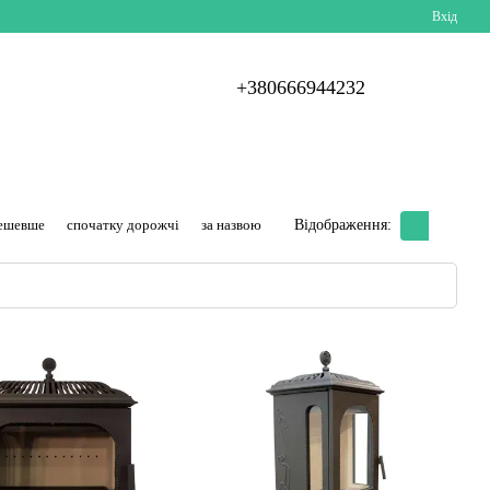
Вхід
+380666944232
дешевше
спочатку дорожчі
за назвою
Відображення: