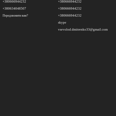
+380666944232
+380666944232
+380634048507
+380666944232
+380666944232
Передзвонити вам?
skype
vsevolod.dmitrenko33@gmail.com