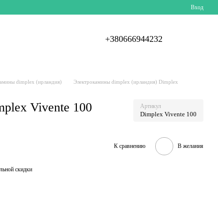
Вход
+380666944232
амины dimplex (ирландия)
Электрокамины dimplex (ирландия) Dimplex
plex Vivente 100
Артикул
Dimplex Vivente 100
К сравнению
В желания
льной скидки