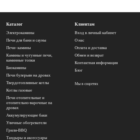
Каталог
Клиентам
Электрокамины
Вход в личный кабинет
Печи для бани и сауны
О нас
Печи- камины
Оплата и доставка
Камины и чугунные печи,
Обмен и возврат
каминные топки
Контактная информация
Биокамины
Блог
Печи булерьян на дровах
Твердотопливные котлы
Мы в соцсетях
Котлы газовые
Печи отопительные и
отопительно-варочные на
дровах
Аккумулирующие баки
Уличные обогреватели
Грили-BBQ
Тандыры и аксессуары