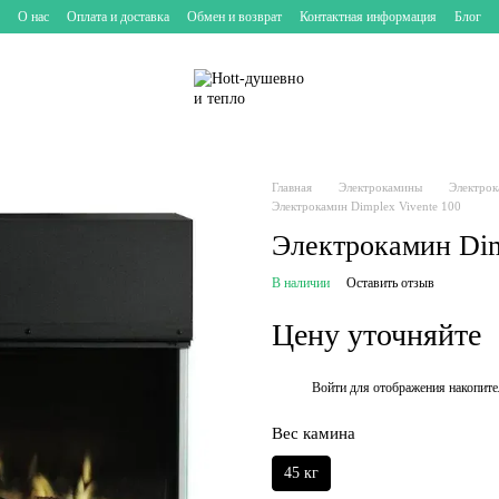
О нас
Оплата и доставка
Обмен и возврат
Контактная информация
Блог
Главная
Электрокамины
Электрок
Электрокамин Dimplex Vivente 100
Электрокамин Dim
В наличии
Оставить отзыв
Цену уточняйте
Войти
для отображения накопите
%
Вес камина
45 кг