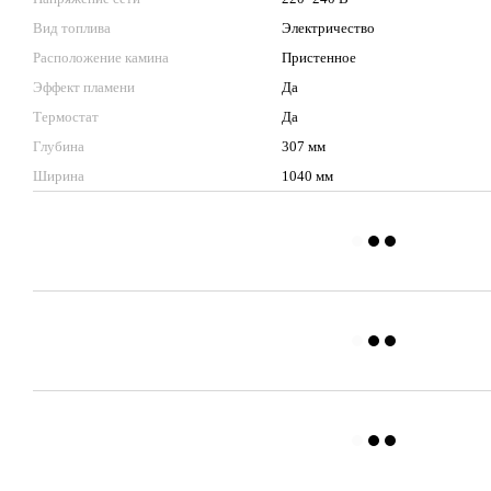
Вид топлива
Электричество
Расположение камина
Пристенное
Эффект пламени
Да
Термостат
Да
Глубина
307 мм
Ширина
1040 мм