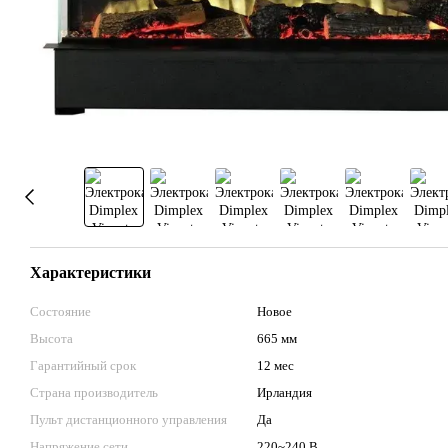
Характеристики
Состояние
Новое
Высота
665 мм
Гарантийный срок
12 мес
Страна производитель
Ирландия
Пульт дистанционного управления
Да
Напряжение сети
220~240 В