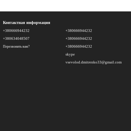
Контактная информация
+380666944232
+380666944232
+380634048507
+380666944232
+380666944232
Перезвонить вам?
skype
vsevolod.dmitrenko33@gmail.com